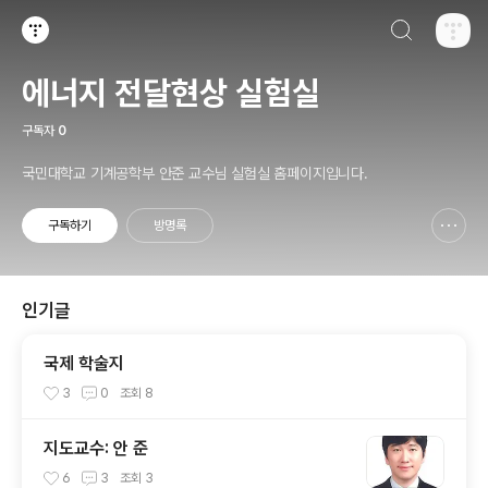
검색하기
티스토리
에너지 전달현상 실험실
구독자
0
국민대학교 기계공학부 안준 교수님 실험실 홈페이지입니다.
구독하기
방명록
신고하기 레이어
열기
인기글
국제 학술지
3
0
조회
8
지도교수: 안 준
6
3
조회
3