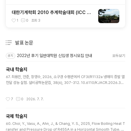
대한기계학회 2010 추계학술대회 (ICC 제
주)
1
0
조회
3
발표 논문
분류 전체보기
주요 글 목록
2022년 후기 일반대학원 신입생 정시모집 안내
모두보기
공지
국내 학술지
글 내용
67. 최용진, 안준, 장영수, 2026, 소구경 수평관에서 CF3I/R1132a 냉매의 증발 열
전달 성능 실험. 설비공학논문집, 38(6), 307-312. 10.6110/KJACR.2026.38.
6.307 (KCI 우수)66. 안준, 김수민, 김현정, 남유진, 이광호, 정재원, 조홍현. 202
6, 설비공학 분야별 최근 연구 동향: 2025년 설비공학논문집 발표논문에 대한 종합
작성시간
7
0
2026. 7. 7.
적 고찰. 설비공학논문집, 38(6), pp. 337-356. 10.6110/KJACR.2026.38.6.
337 (KCI 우수)65. 안준, 김혁주, 2025, 예연소 가스화를 이용한 폐플라스틱 펠릿
연료의 산업용 보일러 적용 및 연소 특성 분석. 설비공학논문집, 37(8), 403-408.
국제 학술지
10.6110/KJACR.2025.37..
글 내용
60. Choi, Y., Vasu, A., Ahn, J., & Chang, Y. S., 2025, Flow Boiling Heat T
ransfer and Pressure Drop of R455A in a Horizontal Smooth Tube. J