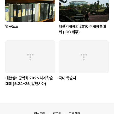
연구노트
대한기계학회 2010 추계학술대
회 (ICC 제주)
대한설비공학회 2026 하계학술
국내 학술지
대회 (6.24~26, 알펜시아)
의안내
티스토리
로그인
고객센터