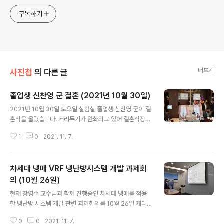
구독하기
더보기
사진첩
의 다른 글
졸업생 신찬영 군 결혼 (2021년 10월 30일)
글 내용
2021년 10월 30일 토요일 실험실 졸업생 신찬영 군이 결
혼식을 올렸습니다. 거리두기가 완화되고 있어 결혼식장
근처가 매우 붐볐고 조금씩 일상으로 돌아가는 느낌도 받
1
0
2021. 11. 7.
았습니다. 오랜만에 졸업생들도 만나서 반가웠습니다. 신
찬영 군 결혼 축하합니다.
차세대 냉매 VRF 냉난방시스템 개발 과제회
의 (10월 26일)
글 내용
현재 장영수 교수님과 함께 진행중인 차세대 냉매를 적용
한 냉난방 시스템 개발 관련 과제회의를 10월 26일 캐리
어 회의실에서 가졌습니다. 장영수 교수님께서 발표하시는
0
0
2021. 11. 7.
장면을 사진에 담았고 이어서 제가 발표를 했습니다.