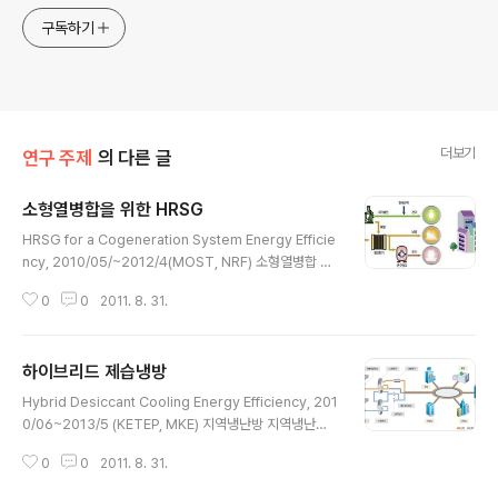
구독하기
더보기
연구 주제
의 다른 글
소형열병합을 위한 HRSG
글 내용
HRSG for a Cogeneration System Energy Efficie
ncy, 2010/05/~2012/4(MOST, NRF) 소형열병합 위
의 그림은 가스엔진 기반의 소형 열병합 시스템을 설명한
0
0
2011. 8. 31.
그림입니다. 열병합 발전은 가스터빈, 가스엔진 같은 발전
원동기의 배가스나 냉각수로부터 배열을 회수하여 냉난방
에 활용하는 시스템을 의미합니다. 소형열병합 시스템은
하이브리드 제습냉방
현재 아파트 단지에도 공급이 되고 있지만 롯데월드, 삼성
글 내용
의료원, GS타워, 수원역과 같은 복합 건물에 많이 적용되
Hybrid Desiccant Cooling Energy Efficiency, 201
고 있습니다. HRSG 소형 열병합 시스템에서 발전을 하는
0/06~2013/5 (KETEP, MKE) 지역냉난방 지역냉난방
원동기의 배열을 난방이나 급탕에만 활용할 경우에는 온수
은 화력발전의 배열 (열병합 발전)이나 폐기물의 소각열을
열교환으로 충분하겠지만 증기를 생산하여 병원 같은 곳에
0
0
2011. 8. 31.
이용하여 지역 단위의 냉난방을 공급하는 것을 의미합니
서 소독 또는 자립형 공장에서 생산 공정에 활용하거나 또
다. 우리나라에는 1980년대에 도입이 되었고 도입 초기에