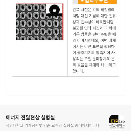
오일회수표면
왼쪽 사진은 위의 딱정벌레
처럼 대신 기름에 대한 친유
성과 친수성이 바둑판처럼
분포된 면의 사진과 그 위에
기름 방울을 떨어 뜨렸을 때
의 이미지인데요, 이번 과제
에서는 이런 표면을 활용하
여 공조기기의 압축기에 사
용되는 오일 분리장치의 분
리 효율을 극대화 해 보려고
합니다.
로그 정보
에너지 전달현상 실험실
국민대학교 기계공학부 안준 교수님 실험실 홈페이지입니다.