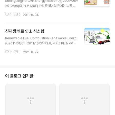
Stirling Engine CHP Energy Efficiency, 2009/06~
2012/05(KETEP, MKE) 가정용 열병합 전기는 보통 발
전소에서 대량으로 만들어 송전하는 방식으로 공급해 왔는
0
0
2011. 8. 31.
데 송전 손실, 안전성, 전력 수요-공급 불균형 등의 문제가
있어 필요한 곳에서 필요할 때 전기를 만들어 쓰는 쪽으로
전력 공급의 방향이 변화하고 있습니다. 이를 '분산전원'이
신재생 연료 연소 시스템
라고 하고 우리가 살고 있는 집이 그 분산 전원의 최소 단위
글 내용
가 되겠죠. 가정용 수준의 발전 시스템을 꾸미기 위해서 몇
Renewable Fuel Combustion Renewable Energ
가지 원동기가 제안되고 있는 데 Stirling 엔진은 가정용
y, 2011/01/01~2011/10/31(KIER, MKE) PE & PP 우
기기에서 매우 중요한 소음, 공해 면에서 유리하여 유럽을
리나라의 에너지 소비량 중에서 신재생 에너지가 차지하는
중심으로 보급이 되고 있습니다. Stirling E/G Stirling 엔
0
0
2011. 8. 29.
비율은 어느 정도 될까요? 2009년 통계로1.4%, 세계최저
진은 응용열역학 시간에 ..
수준이라고 합니다. 우리나라에서 사용되는 신재생에너지
의 60%이상은 폐기물의 소각열입니다. 그렇게 생각하면
풍력, 태양광, 수력등은 참 비율이 작은 상태이죠. 저는 그
중에 폐플라스틱에 주목했었고 (석유 제품이라 열량이 높
이 블로그 인기글
기도 하고 폐기물 중에 많은 비율을 차지하기도 하구요) 그
중에서도 탄소랑 수소로만 이루어진 폴리에틸렌과 폴리프
로필렌에 주목했고 이러한 플라스틱들을 열분해 가스화 및
그러한 기능의 예연소기가 포함된 버너, 그 버너를 장착..