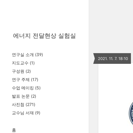
에너지 전달현상 실험실
연구실 소개
(39)
2021. 11. 7. 18:10
지도교수
(1)
구성원
(2)
연구 주제
(17)
수업 메이킹
(5)
발표 논문
(2)
사진첩
(271)
교수님 서재
(9)
홈