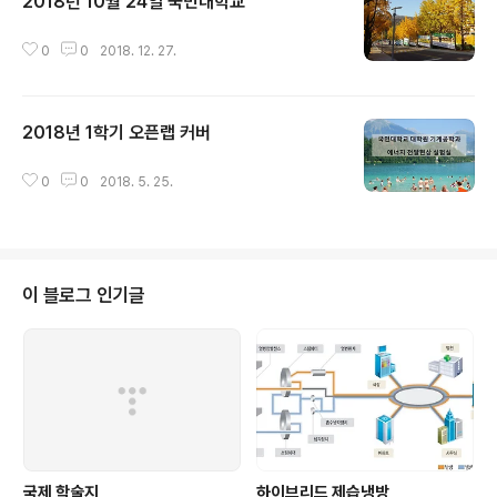
2018년 10월 24일 국민대학교
글 내용
0
0
2018. 12. 27.
2018년 1학기 오픈랩 커버
글 내용
0
0
2018. 5. 25.
이 블로그 인기글
국제 학술지
하이브리드 제습냉방