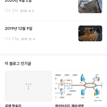
2020년 4월 2일
글 내용
1
1
2020. 4. 2.
2019년 12월 9일
글 내용
1
0
2019. 12. 9.
이 블로그 인기글
국제 학술지
하이브리드 제습냉방