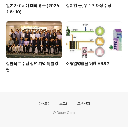
일본 가고시마 대학 방문 (2026.
김지환 군, 우수 인재상 수상
2.8~10)
김찬묵 교수님 정년 기념 특별 강
소형열병합을 위한 HRSG
연
의안내
티스토리
로그인
고객센터
© Daum Corp.