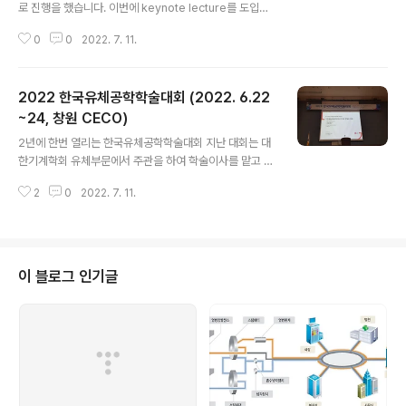
로 진행을 했습니다. 이번에 keynote lecture를 도입을
하였고 학회의 학술적 수준을 높여주었습니다. 가스터빈/
0
0
2022. 7. 11.
스팀터빈 분과에서는 네 분의 연사를 모셨고 첫 강연은 항
공대 곽재수 교수님께서 맡아 주셨습니다. 초청강연은 한
전 해상풍력 사업단장님께서 해 주셨는데 내용도 좋았고
2022 한국유체공학학술대회 (2022. 6.22
단장님의 열정적인 모습이 인상깊었습니다. 우리 실험실에
서는 전예환 군이 발표를 하였고 우수 발표상을 수상하였
~24, 창원 CECO)
글 내용
습니다. 축하 드립니다.
2년에 한번 열리는 한국유체공학학술대회 지난 대회는 대
한기계학회 유체부문에서 주관을 하여 학술이사를 맡고 있
어 조직위원으로 참여를 했고 이번 학회는 전산유체공학회
2
0
2022. 7. 11.
에서 주관을 하였고 수석 재무이사를 맡고 있어 다시 조직
위원으로 참석하게 되었습니다. 이번에는 창원에서 개최를
하였고 창원에 있는 기업 중 LG의 오세기 부사장님을 모시
고 초청강연을 청해 들었습니다. 가전 제품에 이렇게 다양
한 CFD가 활용되는구나하고 느끼게 한 재밌는 강연이었
이 블로그 인기글
습니다. 또 다른 초청강연으로 안동대학교 김희동 교수님
의 강연이 있었는데 수소 경제사회로의 이행에 있어 수소
의 보관과 운송은 큰 화두이고 이를 Slush LNG 형태를 이
용하는 아이디어였는데 재밌게 봤습니다.