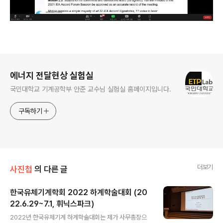
로그 정보
에너지 전달현상 실험실
국민대학교 기계공학부 안준 교수님 실험실 홈페이지입니다.
구독하기
더보기
사진첩
의 다른 글
한국유체기계학회 2022 하계학술대회 (20
22.6.29~7.1, 휘닉스파크)
글 내용
2022년 한국유체기계 하계학술대회는 제가 사무총장으